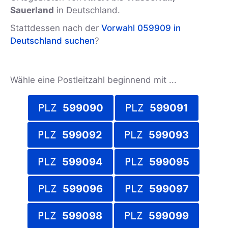
Sauerland
in Deutschland.
Stattdessen nach der
Vorwahl 059909 in
Deutschland suchen
?
Wähle eine Postleitzahl beginnend mit ...
PLZ
599090
PLZ
599091
PLZ
599092
PLZ
599093
PLZ
599094
PLZ
599095
PLZ
599096
PLZ
599097
PLZ
599098
PLZ
599099