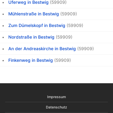
Uferweg in Bestwig
(59909)
Mühlenstraße in Bestwig
(59909)
Zum Dümelskopf in Bestwig
(59909)
Nordstraße in Bestwig
(59909)
An der Andreaskirche in Bestwig
(59909)
Finkenweg in Bestwig
(59909)
Impressum
Datenschutz