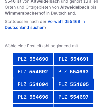
5546
ist von
Altweidelbach
und gehört zu allen
Orten und Ortsgebieten von
Altweidelbach
bis
Wimmersbacherhof
in Deutschland.
Stattdessen nach der
Vorwahl 055469 in
Deutschland suchen
?
Wähle eine Postleitzahl beginnend mit ...
PLZ
554690
PLZ
554691
PLZ
554692
PLZ
554693
PLZ
554694
PLZ
554695
PLZ
554696
PLZ
554697