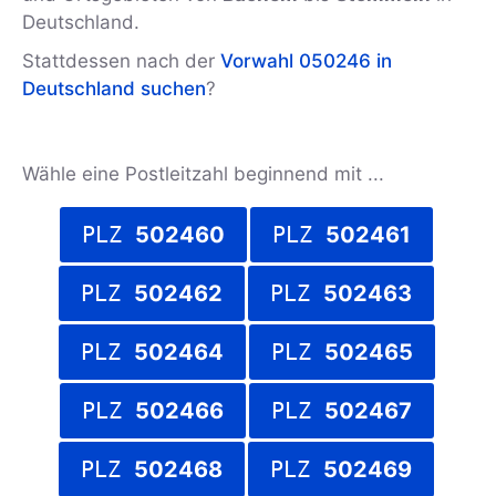
Deutschland.
Stattdessen nach der
Vorwahl 050246 in
Deutschland suchen
?
Wähle eine Postleitzahl beginnend mit ...
PLZ
502460
PLZ
502461
PLZ
502462
PLZ
502463
PLZ
502464
PLZ
502465
PLZ
502466
PLZ
502467
PLZ
502468
PLZ
502469