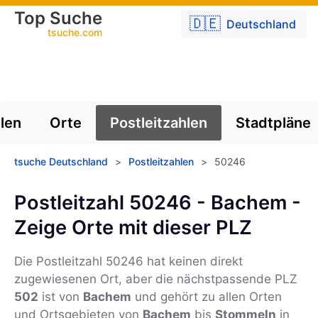
Top Suche
🇩🇪
Deutschland
tsuche.com
len
Orte
Postleitzahlen
Stadtpläne
tsuche Deutschland
>
Postleitzahlen
>
50246
Postleitzahl 50246 - Bachem -
Zeige Orte mit dieser PLZ
Die Postleitzahl
50246
hat keinen direkt
zugewiesenen Ort, aber die nächstpassende PLZ
502
ist von
Bachem
und gehört zu allen Orten
und Ortsgebieten von
Bachem
bis
Stommeln
in