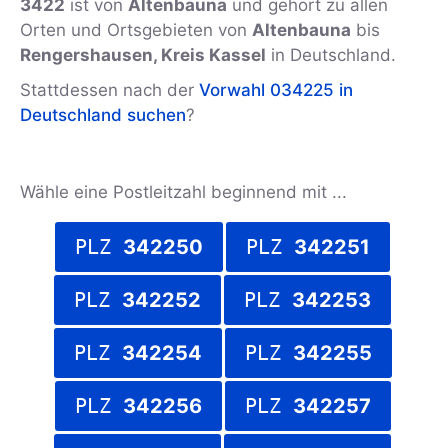
3422
ist von
Altenbauna
und gehört zu allen
Orten und Ortsgebieten von
Altenbauna
bis
Rengershausen, Kreis Kassel
in Deutschland.
Stattdessen nach der
Vorwahl 034225 in
Deutschland suchen
?
Wähle eine Postleitzahl beginnend mit ...
PLZ
342250
PLZ
342251
PLZ
342252
PLZ
342253
PLZ
342254
PLZ
342255
PLZ
342256
PLZ
342257