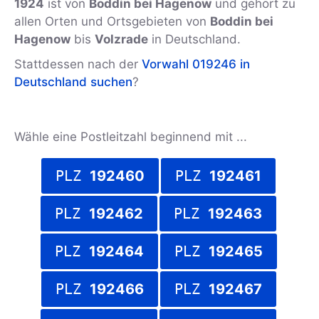
1924
ist von
Boddin bei Hagenow
und gehört zu
allen Orten und Ortsgebieten von
Boddin bei
Hagenow
bis
Volzrade
in Deutschland.
Stattdessen nach der
Vorwahl 019246 in
Deutschland suchen
?
Wähle eine Postleitzahl beginnend mit ...
PLZ
192460
PLZ
192461
PLZ
192462
PLZ
192463
PLZ
192464
PLZ
192465
PLZ
192466
PLZ
192467