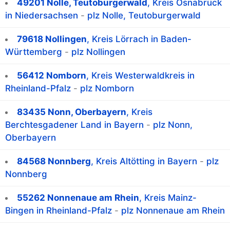
49201 Nolle, Teutoburgerwald
, Kreis Osnabrück
in Niedersachsen
-
plz Nolle, Teutoburgerwald
79618 Nollingen
, Kreis Lörrach in Baden-
Württemberg
-
plz Nollingen
56412 Nomborn
, Kreis Westerwaldkreis in
Rheinland-Pfalz
-
plz Nomborn
83435 Nonn, Oberbayern
, Kreis
Berchtesgadener Land in Bayern
-
plz Nonn,
Oberbayern
84568 Nonnberg
, Kreis Altötting in Bayern
-
plz
Nonnberg
55262 Nonnenaue am Rhein
, Kreis Mainz-
Bingen in Rheinland-Pfalz
-
plz Nonnenaue am Rhein