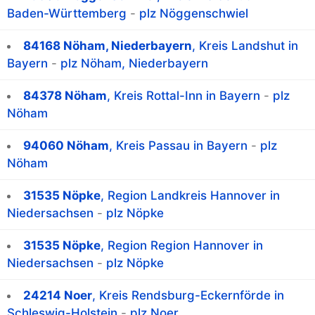
Baden-Württemberg
-
plz Nöggenschwiel
84168 Nöham, Niederbayern
, Kreis Landshut in
Bayern
-
plz Nöham, Niederbayern
84378 Nöham
, Kreis Rottal-Inn in Bayern
-
plz
Nöham
94060 Nöham
, Kreis Passau in Bayern
-
plz
Nöham
31535 Nöpke
, Region Landkreis Hannover in
Niedersachsen
-
plz Nöpke
31535 Nöpke
, Region Region Hannover in
Niedersachsen
-
plz Nöpke
24214 Noer
, Kreis Rendsburg-Eckernförde in
Schleswig-Holstein
-
plz Noer