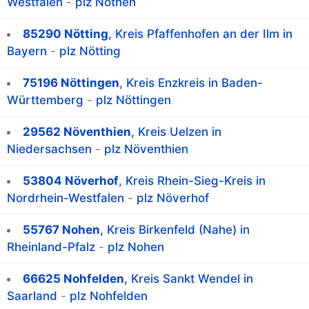
Westfalen
-
plz Nöthen
85290 Nötting
, Kreis Pfaffenhofen an der Ilm in
Bayern
-
plz Nötting
75196 Nöttingen
, Kreis Enzkreis in Baden-
Württemberg
-
plz Nöttingen
29562 Növenthien
, Kreis Uelzen in
Niedersachsen
-
plz Növenthien
53804 Növerhof
, Kreis Rhein-Sieg-Kreis in
Nordrhein-Westfalen
-
plz Növerhof
55767 Nohen
, Kreis Birkenfeld (Nahe) in
Rheinland-Pfalz
-
plz Nohen
66625 Nohfelden
, Kreis Sankt Wendel in
Saarland
-
plz Nohfelden