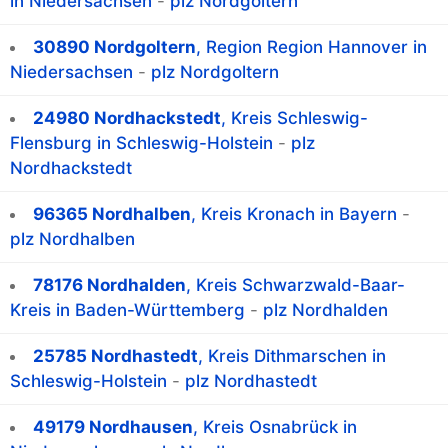
in Niedersachsen
-
plz Nordgoltern
30890 Nordgoltern
, Region Region Hannover in
Niedersachsen
-
plz Nordgoltern
24980 Nordhackstedt
, Kreis Schleswig-
Flensburg in Schleswig-Holstein
-
plz
Nordhackstedt
96365 Nordhalben
, Kreis Kronach in Bayern
-
plz Nordhalben
78176 Nordhalden
, Kreis Schwarzwald-Baar-
Kreis in Baden-Württemberg
-
plz Nordhalden
25785 Nordhastedt
, Kreis Dithmarschen in
Schleswig-Holstein
-
plz Nordhastedt
49179 Nordhausen
, Kreis Osnabrück in