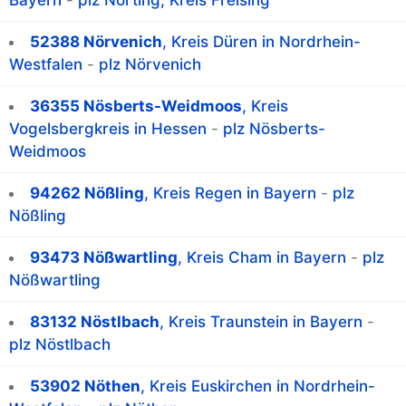
Bayern
-
plz Nörting, Kreis Freising
52388 Nörvenich
, Kreis Düren in Nordrhein-
Westfalen
-
plz Nörvenich
36355 Nösberts-Weidmoos
, Kreis
Vogelsbergkreis in Hessen
-
plz Nösberts-
Weidmoos
94262 Nößling
, Kreis Regen in Bayern
-
plz
Nößling
93473 Nößwartling
, Kreis Cham in Bayern
-
plz
Nößwartling
83132 Nöstlbach
, Kreis Traunstein in Bayern
-
plz Nöstlbach
53902 Nöthen
, Kreis Euskirchen in Nordrhein-