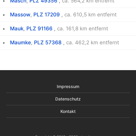
Masch
,
PLZ 49356
,
ca. 564,2 km entfernt
Massow
,
PLZ 17209
,
ca. 610,5 km entfernt
Mauk
,
PLZ 91166
,
ca. 161,8 km entfernt
Maumke
,
PLZ 57368
,
ca. 462,2 km entfernt
Impressum
Datenschutz
Kontakt