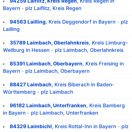
94259 Laiflitz, Kreis Regen
, Kreis Regen in
Bayern
-
plz Laiflitz, Kreis Regen
94563 Lailling
, Kreis Deggendorf in Bayern
-
plz
Lailling
35789 Laimbach, Oberlahnkreis
, Kreis Limburg-
Weilburg in Hessen
-
plz Laimbach, Oberlahnkreis
85391 Laimbach, Oberbayern
, Kreis Freising in
Bayern
-
plz Laimbach, Oberbayern
88427 Laimbach
, Kreis Biberach in Baden-
Württemberg
-
plz Laimbach
96182 Laimbach, Unterfranken
, Kreis Bamberg
in Bayern
-
plz Laimbach, Unterfranken
84329 Laimbichl
, Kreis Rottal-Inn in Bayern
-
plz