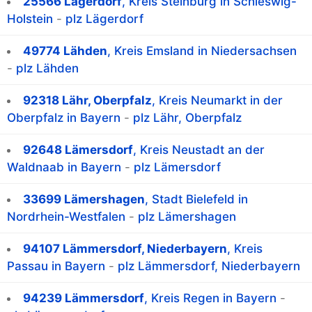
25566 Lägerdorf
, Kreis Steinburg in Schleswig-
Holstein
-
plz Lägerdorf
49774 Lähden
, Kreis Emsland in Niedersachsen
-
plz Lähden
92318 Lähr, Oberpfalz
, Kreis Neumarkt in der
Oberpfalz in Bayern
-
plz Lähr, Oberpfalz
92648 Lämersdorf
, Kreis Neustadt an der
Waldnaab in Bayern
-
plz Lämersdorf
33699 Lämershagen
, Stadt Bielefeld in
Nordrhein-Westfalen
-
plz Lämershagen
94107 Lämmersdorf, Niederbayern
, Kreis
Passau in Bayern
-
plz Lämmersdorf, Niederbayern
94239 Lämmersdorf
, Kreis Regen in Bayern
-