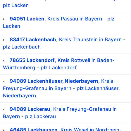
plz Lacken
94051 Lacken
, Kreis Passau in Bayern
-
plz
Lacken
83417 Lackenbach
, Kreis Traunstein in Bayern
-
plz Lackenbach
78655 Lackendorf
, Kreis Rottweil in Baden-
Württemberg
-
plz Lackendorf
94089 Lackenhäuser, Niederbayern
, Kreis
Freyung-Grafenau in Bayern
-
plz Lackenhäuser,
Niederbayern
94089 Lackerau
, Kreis Freyung-Grafenau in
Bayern
-
plz Lackerau
46485 Lackhausen
, Kreis Wesel in Nordrhein-