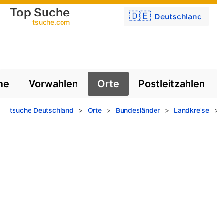
Top Suche
🇩🇪
Deutschland
tsuche.com
me
Vorwahlen
Orte
Postleitzahlen
tsuche Deutschland
>
Orte
>
Bundesländer
>
Landkreise