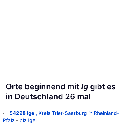
Orte beginnend mit
Ig
gibt es
in Deutschland 26 mal
54298 Igel
, Kreis Trier-Saarburg in Rheinland-
Pfalz
-
plz Igel