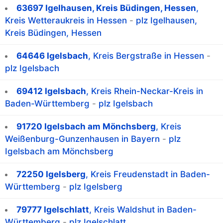
63697 Igelhausen, Kreis Büdingen, Hessen
,
Kreis Wetteraukreis in Hessen
-
plz Igelhausen,
Kreis Büdingen, Hessen
64646 Igelsbach
, Kreis Bergstraße in Hessen
-
plz Igelsbach
69412 Igelsbach
, Kreis Rhein-Neckar-Kreis in
Baden-Württemberg
-
plz Igelsbach
91720 Igelsbach am Mönchsberg
, Kreis
Weißenburg-Gunzenhausen in Bayern
-
plz
Igelsbach am Mönchsberg
72250 Igelsberg
, Kreis Freudenstadt in Baden-
Württemberg
-
plz Igelsberg
79777 Igelschlatt
, Kreis Waldshut in Baden-
Württemberg
-
plz Igelschlatt