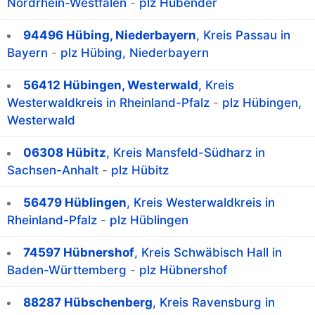
Nordrhein-Westfalen
-
plz Hübender
94496 Hübing, Niederbayern
, Kreis Passau in
Bayern
-
plz Hübing, Niederbayern
56412 Hübingen, Westerwald
, Kreis
Westerwaldkreis in Rheinland-Pfalz
-
plz Hübingen,
Westerwald
06308 Hübitz
, Kreis Mansfeld-Südharz in
Sachsen-Anhalt
-
plz Hübitz
56479 Hüblingen
, Kreis Westerwaldkreis in
Rheinland-Pfalz
-
plz Hüblingen
74597 Hübnershof
, Kreis Schwäbisch Hall in
Baden-Württemberg
-
plz Hübnershof
88287 Hübschenberg
, Kreis Ravensburg in