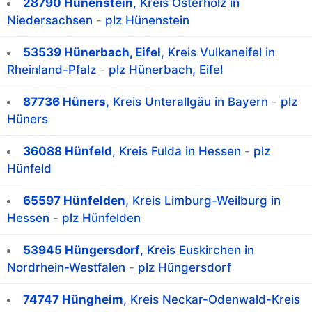
28790 Hünenstein
, Kreis Osterholz in
Niedersachsen
-
plz Hünenstein
53539 Hünerbach, Eifel
, Kreis Vulkaneifel in
Rheinland-Pfalz
-
plz Hünerbach, Eifel
87736 Hüners
, Kreis Unterallgäu in Bayern
-
plz
Hüners
36088 Hünfeld
, Kreis Fulda in Hessen
-
plz
Hünfeld
65597 Hünfelden
, Kreis Limburg-Weilburg in
Hessen
-
plz Hünfelden
53945 Hüngersdorf
, Kreis Euskirchen in
Nordrhein-Westfalen
-
plz Hüngersdorf
74747 Hüngheim
, Kreis Neckar-Odenwald-Kreis