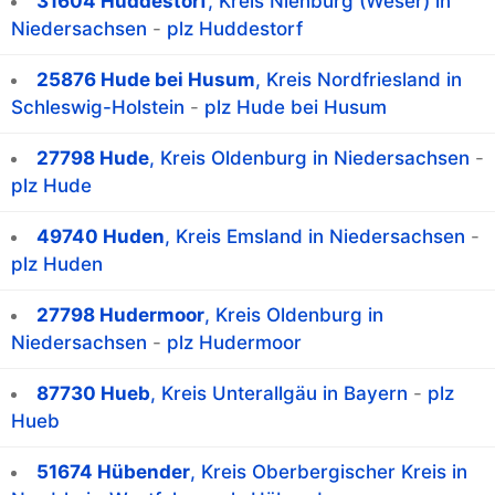
31604 Huddestorf
, Kreis Nienburg (Weser) in
Niedersachsen
-
plz Huddestorf
25876 Hude bei Husum
, Kreis Nordfriesland in
Schleswig-Holstein
-
plz Hude bei Husum
27798 Hude
, Kreis Oldenburg in Niedersachsen
-
plz Hude
49740 Huden
, Kreis Emsland in Niedersachsen
-
plz Huden
27798 Hudermoor
, Kreis Oldenburg in
Niedersachsen
-
plz Hudermoor
87730 Hueb
, Kreis Unterallgäu in Bayern
-
plz
Hueb
51674 Hübender
, Kreis Oberbergischer Kreis in