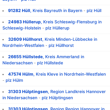
91282 Hüll
, Kreis Bayreuth in Bayern
-
plz Hüll
24983 Hüllerup
, Kreis Schleswig-Flensburg in
Schleswig-Holstein
-
plz Hüllerup
32609 Hüllhorst
, Kreis Minden-Lübbecke in
Nordrhein-Westfalen
-
plz Hüllhorst
26655 Hüllstede
, Kreis Ammerland in
Niedersachsen
-
plz Hüllstede
47574 Hülm
, Kreis Kleve in Nordrhein-Westfalen
-
plz Hülm
31303 Hülptingsen
, Region Landkreis Hannover
in Niedersachsen
-
plz Hülptingsen
31303 Hülptingsen
, Region Region Hannover in