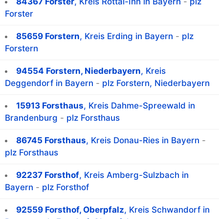
84367 Forster
, Kreis Rottal-Inn in Bayern
-
plz
Forster
85659 Forstern
, Kreis Erding in Bayern
-
plz
Forstern
94554 Forstern, Niederbayern
, Kreis
Deggendorf in Bayern
-
plz Forstern, Niederbayern
15913 Forsthaus
, Kreis Dahme-Spreewald in
Brandenburg
-
plz Forsthaus
86745 Forsthaus
, Kreis Donau-Ries in Bayern
-
plz Forsthaus
92237 Forsthof
, Kreis Amberg-Sulzbach in
Bayern
-
plz Forsthof
92559 Forsthof, Oberpfalz
, Kreis Schwandorf in