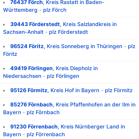
76437 Förch
, Kreis Rastatt in Baden-
Württemberg
-
plz Förch
39443 Förderstedt
, Kreis Salzlandkreis in
Sachsen-Anhalt
-
plz Förderstedt
96524 Föritz
, Kreis Sonneberg in Thüringen
-
plz
Föritz
49419 Förlingen
, Kreis Diepholz in
Niedersachsen
-
plz Förlingen
95126 Förmitz
, Kreis Hof in Bayern
-
plz Förmitz
85276 Förnbach
, Kreis Pfaffenhofen an der Ilm in
Bayern
-
plz Förnbach
91230 Förrenbach
, Kreis Nürnberger Land in
Bayern
-
plz Förrenbach