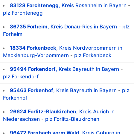
83128 Forchtenegg
, Kreis Rosenheim in Bayern
-
plz Forchtenegg
86735 Forheim
, Kreis Donau-Ries in Bayern
-
plz
Forheim
18334 Forkenbeck
, Kreis Nordvorpommern in
Mecklenburg-Vorpommern
-
plz Forkenbeck
95494 Forkendorf
, Kreis Bayreuth in Bayern
-
plz Forkendorf
95463 Forkenhof
, Kreis Bayreuth in Bayern
-
plz
Forkenhof
26624 Forlitz-Blaukirchen
, Kreis Aurich in
Niedersachsen
-
plz Forlitz-Blaukirchen
96472 Fornbach vorm Wald
, Kreis Coburg in