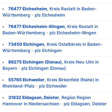
76477 Elchesheim
, Kreis Rastatt in Baden-
Württemberg
-
plz Elchesheim
76477 Elchesheim-Illingen
, Kreis Rastatt in
Baden-Württemberg
-
plz Elchesheim-Illingen
73450 Elchingen
, Kreis Ostalbkreis in Baden-
Württemberg
-
plz Elchingen
89275 Elchingen (Donau)
, Kreis Neu-Ulm in
Bayern
-
plz Elchingen (Donau)
55765 Elchweiler
, Kreis Birkenfeld (Nahe) in
Rheinland-Pfalz
-
plz Elchweiler
31832 Eldagsen, Deister
, Region Region
Hannover in Niedersachsen
-
plz Eldagsen, Deister