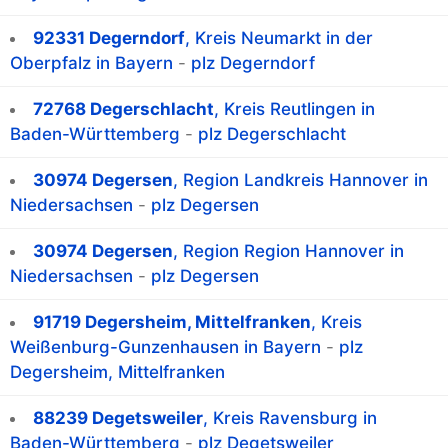
92331 Degerndorf
, Kreis Neumarkt in der
Oberpfalz in Bayern
-
plz Degerndorf
72768 Degerschlacht
, Kreis Reutlingen in
Baden-Württemberg
-
plz Degerschlacht
30974 Degersen
, Region Landkreis Hannover in
Niedersachsen
-
plz Degersen
30974 Degersen
, Region Region Hannover in
Niedersachsen
-
plz Degersen
91719 Degersheim, Mittelfranken
, Kreis
Weißenburg-Gunzenhausen in Bayern
-
plz
Degersheim, Mittelfranken
88239 Degetsweiler
, Kreis Ravensburg in
Baden-Württemberg
-
plz Degetsweiler