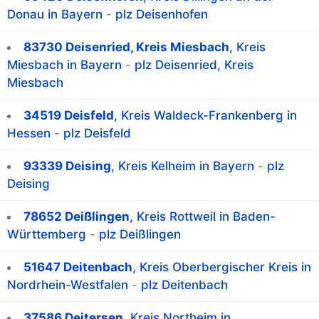
Donau in Bayern
-
plz Deisenhofen
83730 Deisenried, Kreis Miesbach
, Kreis
Miesbach in Bayern
-
plz Deisenried, Kreis
Miesbach
34519 Deisfeld
, Kreis Waldeck-Frankenberg in
Hessen
-
plz Deisfeld
93339 Deising
, Kreis Kelheim in Bayern
-
plz
Deising
78652 Deißlingen
, Kreis Rottweil in Baden-
Württemberg
-
plz Deißlingen
51647 Deitenbach
, Kreis Oberbergischer Kreis in
Nordrhein-Westfalen
-
plz Deitenbach
37586 Deitersen
, Kreis Northeim in