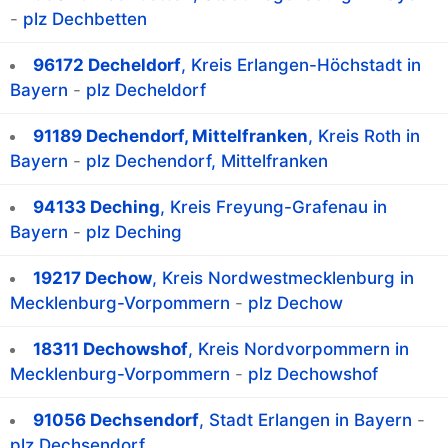
-
plz Dechbetten
96172 Decheldorf
, Kreis Erlangen-Höchstadt in
Bayern
-
plz Decheldorf
91189 Dechendorf, Mittelfranken
, Kreis Roth in
Bayern
-
plz Dechendorf, Mittelfranken
94133 Deching
, Kreis Freyung-Grafenau in
Bayern
-
plz Deching
19217 Dechow
, Kreis Nordwestmecklenburg in
Mecklenburg-Vorpommern
-
plz Dechow
18311 Dechowshof
, Kreis Nordvorpommern in
Mecklenburg-Vorpommern
-
plz Dechowshof
91056 Dechsendorf
, Stadt Erlangen in Bayern
-
plz Dechsendorf