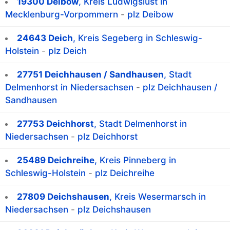
19300 Deibow
, Kreis Ludwigslust in
Mecklenburg-Vorpommern
-
plz Deibow
24643 Deich
, Kreis Segeberg in Schleswig-
Holstein
-
plz Deich
27751 Deichhausen / Sandhausen
, Stadt
Delmenhorst in Niedersachsen
-
plz Deichhausen /
Sandhausen
27753 Deichhorst
, Stadt Delmenhorst in
Niedersachsen
-
plz Deichhorst
25489 Deichreihe
, Kreis Pinneberg in
Schleswig-Holstein
-
plz Deichreihe
27809 Deichshausen
, Kreis Wesermarsch in
Niedersachsen
-
plz Deichshausen