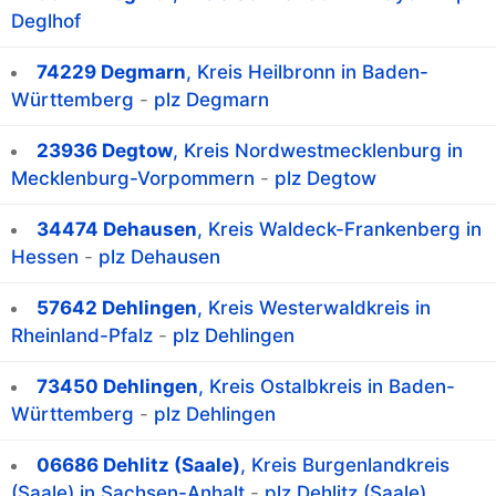
Deglhof
74229 Degmarn
, Kreis Heilbronn in Baden-
Württemberg
-
plz Degmarn
23936 Degtow
, Kreis Nordwestmecklenburg in
Mecklenburg-Vorpommern
-
plz Degtow
34474 Dehausen
, Kreis Waldeck-Frankenberg in
Hessen
-
plz Dehausen
57642 Dehlingen
, Kreis Westerwaldkreis in
Rheinland-Pfalz
-
plz Dehlingen
73450 Dehlingen
, Kreis Ostalbkreis in Baden-
Württemberg
-
plz Dehlingen
06686 Dehlitz (Saale)
, Kreis Burgenlandkreis
(Saale) in Sachsen-Anhalt
-
plz Dehlitz (Saale)