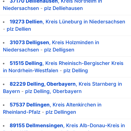
37170 Delliehausen
, Kreis Northeim in
Niedersachsen
-
plz Delliehausen
19273 Dellien
, Kreis Lüneburg in Niedersachsen
-
plz Dellien
31073 Delligsen
, Kreis Holzminden in
Niedersachsen
-
plz Delligsen
51515 Delling
, Kreis Rheinisch-Bergischer Kreis
in Nordrhein-Westfalen
-
plz Delling
82229 Delling, Oberbayern
, Kreis Starnberg in
Bayern
-
plz Delling, Oberbayern
57537 Dellingen
, Kreis Altenkirchen in
Rheinland-Pfalz
-
plz Dellingen
89155 Dellmensingen
, Kreis Alb-Donau-Kreis in