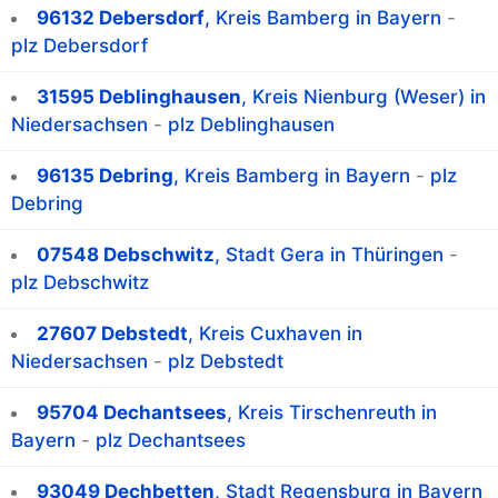
96132 Debersdorf
, Kreis Bamberg in Bayern
-
plz Debersdorf
31595 Deblinghausen
, Kreis Nienburg (Weser) in
Niedersachsen
-
plz Deblinghausen
96135 Debring
, Kreis Bamberg in Bayern
-
plz
Debring
07548 Debschwitz
, Stadt Gera in Thüringen
-
plz Debschwitz
27607 Debstedt
, Kreis Cuxhaven in
Niedersachsen
-
plz Debstedt
95704 Dechantsees
, Kreis Tirschenreuth in
Bayern
-
plz Dechantsees
93049 Dechbetten
, Stadt Regensburg in Bayern