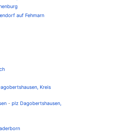
henburg
endorf auf Fehmarn
ch
Dagobertshausen, Kreis
sen
-
plz Dagobertshausen,
Paderborn