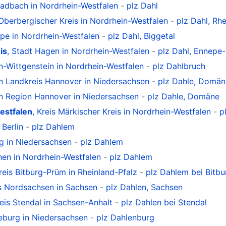
adbach in Nordrhein-Westfalen
-
plz Dahl
 Oberbergischer Kreis in Nordrhein-Westfalen
-
plz Dahl, Rh
Olpe in Nordrhein-Westfalen
-
plz Dahl, Biggetal
is
, Stadt Hagen in Nordrhein-Westfalen
-
plz Dahl, Ennepe-
en-Wittgenstein in Nordrhein-Westfalen
-
plz Dahlbruch
on Landkreis Hannover in Niedersachsen
-
plz Dahle, Domän
on Region Hannover in Niedersachsen
-
plz Dahle, Domäne
estfalen
, Kreis Märkischer Kreis in Nordrhein-Westfalen
-
p
 Berlin
-
plz Dahlem
rg in Niedersachsen
-
plz Dahlem
chen in Nordrhein-Westfalen
-
plz Dahlem
Kreis Bitburg-Prüm in Rheinland-Pfalz
-
plz Dahlem bei Bitbu
is Nordsachsen in Sachsen
-
plz Dahlen, Sachsen
reis Stendal in Sachsen-Anhalt
-
plz Dahlen bei Stendal
neburg in Niedersachsen
-
plz Dahlenburg