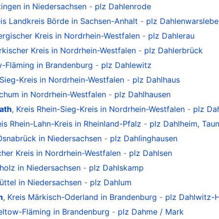
ttingen in Niedersachsen
-
plz Dahlenrode
eis Landkreis Börde in Sachsen-Anhalt
-
plz Dahlenwarslebe
ergischer Kreis in Nordrhein-Westfalen
-
plz Dahlerau
rkischer Kreis in Nordrhein-Westfalen
-
plz Dahlerbrück
ow-Fläming in Brandenburg
-
plz Dahlewitz
-Sieg-Kreis in Nordrhein-Westfalen
-
plz Dahlhaus
ochum in Nordrhein-Westfalen
-
plz Dahlhausen
ath
, Kreis Rhein-Sieg-Kreis in Nordrhein-Westfalen
-
plz Da
eis Rhein-Lahn-Kreis in Rheinland-Pfalz
-
plz Dahlheim, Tau
 Osnabrück in Niedersachsen
-
plz Dahlinghausen
cher Kreis in Nordrhein-Westfalen
-
plz Dahlsen
pholz in Niedersachsen
-
plz Dahlskamp
üttel in Niedersachsen
-
plz Dahlum
n
, Kreis Märkisch-Oderland in Brandenburg
-
plz Dahlwitz-
Teltow-Fläming in Brandenburg
-
plz Dahme / Mark