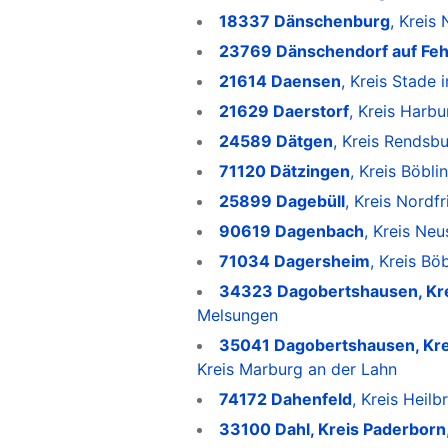
18337 Dänschenburg
, Krei
23769 Dänschendorf auf Fe
21614 Daensen
, Kreis Stade 
21629 Daerstorf
, Kreis Harb
24589 Dätgen
, Kreis Rendsb
71120 Dätzingen
, Kreis Böbl
25899 Dagebüll
, Kreis Nordf
90619 Dagenbach
, Kreis Ne
71034 Dagersheim
, Kreis B
34323 Dagobertshausen, Kr
Melsungen
35041 Dagobertshausen, Kre
Kreis Marburg an der Lahn
74172 Dahenfeld
, Kreis Heil
33100 Dahl, Kreis Paderborn