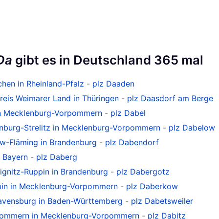
Da
gibt es in Deutschland 365 mal
rchen in Rheinland-Pfalz
-
plz Daaden
Kreis Weimarer Land in Thüringen
-
plz Daasdorf am Berge
 in Mecklenburg-Vorpommern
-
plz Dabel
enburg-Strelitz in Mecklenburg-Vorpommern
-
plz Dabelow
tow-Fläming in Brandenburg
-
plz Dabendorf
n Bayern
-
plz Daberg
rignitz-Ruppin in Brandenburg
-
plz Dabergotz
min in Mecklenburg-Vorpommern
-
plz Daberkow
Ravensburg in Baden-Württemberg
-
plz Dabetsweiler
rpommern in Mecklenburg-Vorpommern
-
plz Dabitz