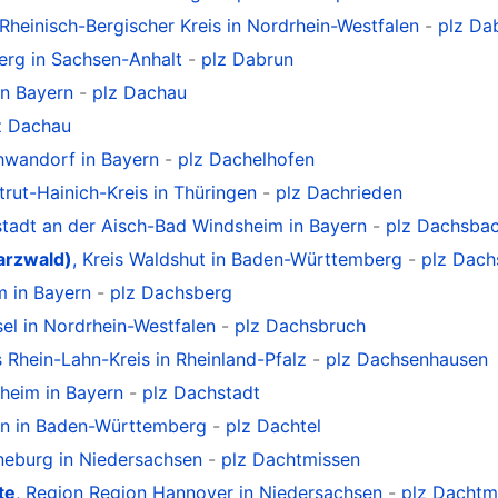
s Rheinisch-Bergischer Kreis in Nordrhein-Westfalen
-
plz Da
berg in Sachsen-Anhalt
-
plz Dabrun
in Bayern
-
plz Dachau
z Dachau
chwandorf in Bayern
-
plz Dachelhofen
strut-Hainich-Kreis in Thüringen
-
plz Dachrieden
stadt an der Aisch-Bad Windsheim in Bayern
-
plz Dachsba
arzwald)
, Kreis Waldshut in Baden-Württemberg
-
plz Dach
m in Bayern
-
plz Dachsberg
sel in Nordrhein-Westfalen
-
plz Dachsbruch
is Rhein-Lahn-Kreis in Rheinland-Pfalz
-
plz Dachsenhausen
hheim in Bayern
-
plz Dachstadt
gen in Baden-Württemberg
-
plz Dachtel
üneburg in Niedersachsen
-
plz Dachtmissen
te
, Region Region Hannover in Niedersachsen
-
plz Dachtm