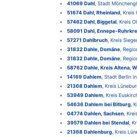
41069 Dahl
, Stadt Mönchengl
51674 Dahl, Rheinland
, Kreis
57462 Dahl, Biggetal
, Kreis 
58091 Dahl, Ennepe-Ruhrkre
57271 Dahlbruch
, Kreis Sieg
31832 Dahle, Domäne
, Regi
31832 Dahle, Domäne
, Regi
58762 Dahle, Kreis Altena, W
14169 Dahlem
, Stadt Berlin in
21368 Dahlem
, Kreis Lünebu
53949 Dahlem
, Kreis Euskir
54636 Dahlem bei Bitburg
, 
04774 Dahlen, Sachsen
, Kre
39579 Dahlen bei Stendal
, K
21368 Dahlenburg
, Kreis Lü