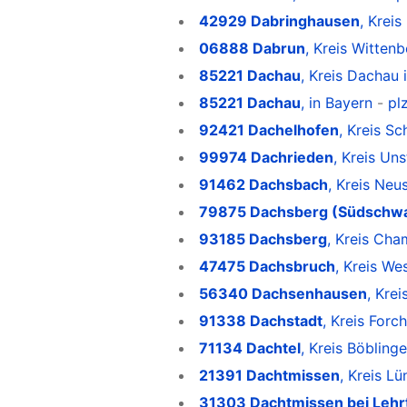
42929 Dabringhausen
, Krei
06888 Dabrun
, Kreis Witten
85221 Dachau
, Kreis Dachau 
85221 Dachau
, in Bayern
-
pl
92421 Dachelhofen
, Kreis S
99974 Dachrieden
, Kreis Un
91462 Dachsbach
, Kreis Neu
79875 Dachsberg (Südschw
93185 Dachsberg
, Kreis Cha
47475 Dachsbruch
, Kreis We
56340 Dachsenhausen
, Kre
91338 Dachstadt
, Kreis Forc
71134 Dachtel
, Kreis Böblin
21391 Dachtmissen
, Kreis L
31303 Dachtmissen bei Lehr