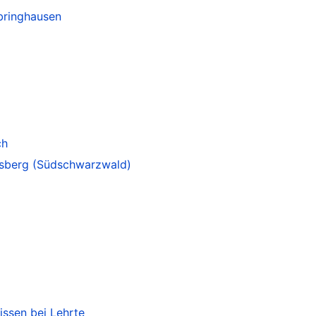
bringhausen
ch
sberg (Südschwarzwald)
issen bei Lehrte