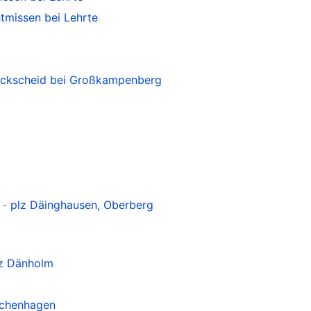
tmissen bei Lehrte
ackscheid bei Großkampenberg
-
plz Däinghausen, Oberberg
z Dänholm
schenhagen