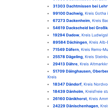
31303 Dachtmissen bei Lehr
99100 Dachwig
, Kreis Gotha 
67273 Dackenheim
, Kreis B
54619 Dackscheid bei Groß
19294 Dadow
, Kreis Ludwig
89584 Dächingen
, Kreis Al
71549 Däfern
, Kreis Rems-Mu
25578 Dägeling
, Kreis Steinb
29413 Dähre
, Kreis Altmarkk
51709 Däinghausen, Oberber
Kreis
18347 Dändorf
, Kreis Nord
18439 Dänholm
, Kreisfreie
26160 Dänikhorst
, Kreis Amm
24229 Dänischenhagen
, Kre