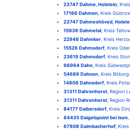
23747 Dahme, Holstein
, Krei
17166 Dahmen
, Kreis Güstr
23747 Dahmeshöved, Holste
15936 Dahmetal
, Kreis Telt
22946 Dahmker
, Kreis Herz
15526 Dahmsdorf
, Kreis Ode
23619 Dahmsdorf
, Kreis Sto
66994 Dahn
, Kreis Südwestpf
54689 Dahnen
, Kreis Bitbur
14806 Dahnsdorf
, Kreis Pot
31311 Dahrenhorst
, Region 
31311 Dahrenhorst
, Region 
84177 Daibersdorf
, Kreis Di
84435 Daigelspoint bei Isen
,
67808 Daimbacherhof
, Krei