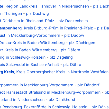
te
, Region Landkreis Hannover in Niedersachsen
-
plz Dach
in Thüringen
-
plz Dachwig
ad Dürkheim in Rheinland-Pfalz
-
plz Dackenheim
kampenberg
, Kreis Bitburg-Prüm in Rheinland-Pfalz
-
plz D
slust in Mecklenburg-Vorpommern
-
plz Dadow
b-Donau-Kreis in Baden-Württemberg
-
plz Dächingen
rr-Kreis in Baden-Württemberg
-
plz Däfern
urg in Schleswig-Holstein
-
plz Dägeling
reis Salzwedel in Sachsen-Anhalt
-
plz Dähre
g Kreis
, Kreis Oberbergischer Kreis in Nordrhein-Westfalen
vorpommern in Mecklenburg-Vorpommern
-
plz Dändorf
 stadt Hansestadt Stralsund in Mecklenburg-Vorpommern
-
pl
erland in Niedersachsen
-
plz Dänikhorst
is Rendsburg-Eckernförde in Schleswig-Holstein
-
plz Däni