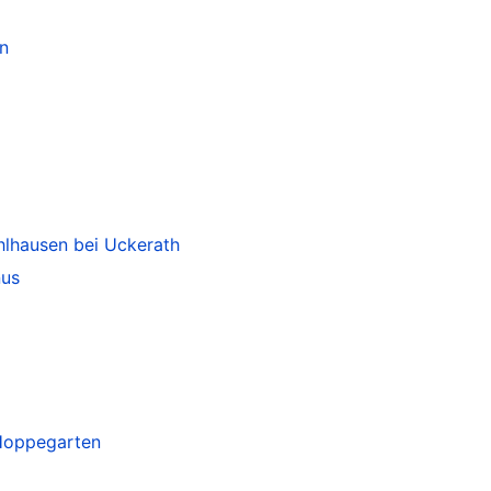
n
hlhausen bei Uckerath
nus
Hoppegarten