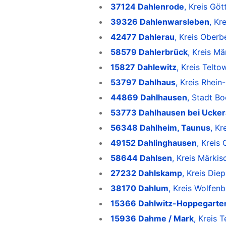
37124 Dahlenrode
, Kreis Gö
39326 Dahlenwarsleben
, Kr
42477 Dahlerau
, Kreis Oberb
58579 Dahlerbrück
, Kreis Mä
15827 Dahlewitz
, Kreis Telt
53797 Dahlhaus
, Kreis Rhein
44869 Dahlhausen
, Stadt B
53773 Dahlhausen bei Ucker
56348 Dahlheim, Taunus
, Kr
49152 Dahlinghausen
, Kreis
58644 Dahlsen
, Kreis Märkis
27232 Dahlskamp
, Kreis Die
38170 Dahlum
, Kreis Wolfenb
15366 Dahlwitz-Hoppegarte
15936 Dahme / Mark
, Kreis 