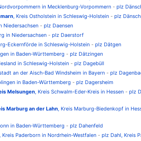
s Nordvorpommern in Mecklenburg-Vorpommern
-
plz Dänsc
hmarn
, Kreis Ostholstein in Schleswig-Holstein
-
plz Dänsch
in Niedersachsen
-
plz Daensen
urg in Niedersachsen
-
plz Daerstorf
urg-Eckernförde in Schleswig-Holstein
-
plz Dätgen
ingen in Baden-Württemberg
-
plz Dätzingen
riesland in Schleswig-Holstein
-
plz Dagebüll
ustadt an der Aisch-Bad Windsheim in Bayern
-
plz Dagenba
öblingen in Baden-Württemberg
-
plz Dagersheim
eis Melsungen
, Kreis Schwalm-Eder-Kreis in Hessen
-
plz 
is Marburg an der Lahn
, Kreis Marburg-Biedenkopf in Hes
bronn in Baden-Württemberg
-
plz Dahenfeld
, Kreis Paderborn in Nordrhein-Westfalen
-
plz Dahl, Kreis 