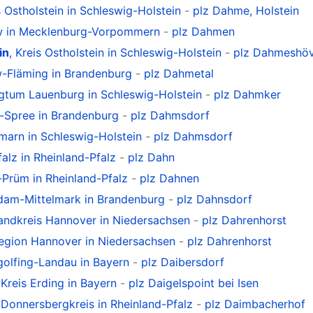
s Ostholstein in Schleswig-Holstein
-
plz Dahme, Holstein
ow in Mecklenburg-Vorpommern
-
plz Dahmen
in
, Kreis Ostholstein in Schleswig-Holstein
-
plz Dahmeshöv
ow-Fläming in Brandenburg
-
plz Dahmetal
ogtum Lauenburg in Schleswig-Holstein
-
plz Dahmker
r-Spree in Brandenburg
-
plz Dahmsdorf
rmarn in Schleswig-Holstein
-
plz Dahmsdorf
alz in Rheinland-Pfalz
-
plz Dahn
g-Prüm in Rheinland-Pfalz
-
plz Dahnen
sdam-Mittelmark in Brandenburg
-
plz Dahnsdorf
Landkreis Hannover in Niedersachsen
-
plz Dahrenhorst
Region Hannover in Niedersachsen
-
plz Dahrenhorst
ngolfing-Landau in Bayern
-
plz Daibersdorf
 Kreis Erding in Bayern
-
plz Daigelspoint bei Isen
s Donnersbergkreis in Rheinland-Pfalz
-
plz Daimbacherhof