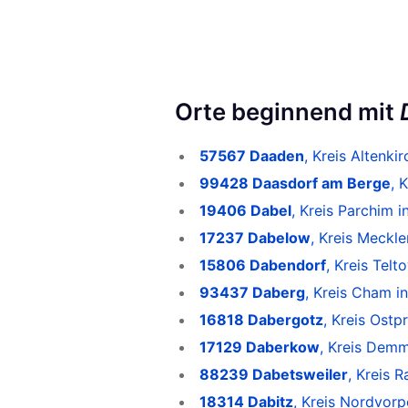
Orte beginnend mit
57567 Daaden
, Kreis Altenki
99428 Daasdorf am Berge
, 
19406 Dabel
, Kreis Parchim
17237 Dabelow
, Kreis Meckl
15806 Dabendorf
, Kreis Tel
93437 Daberg
, Kreis Cham i
16818 Dabergotz
, Kreis Ostp
17129 Daberkow
, Kreis Dem
88239 Dabetsweiler
, Kreis 
18314 Dabitz
, Kreis Nordvo