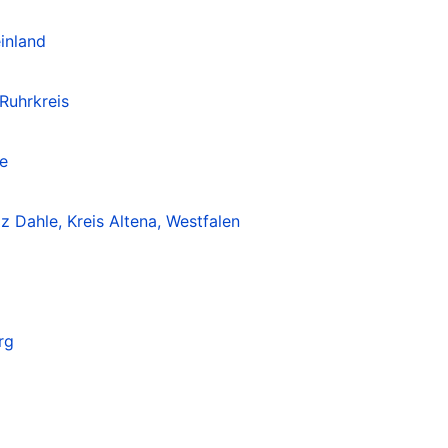
einland
Ruhrkreis
e
lz Dahle, Kreis Altena, Westfalen
rg