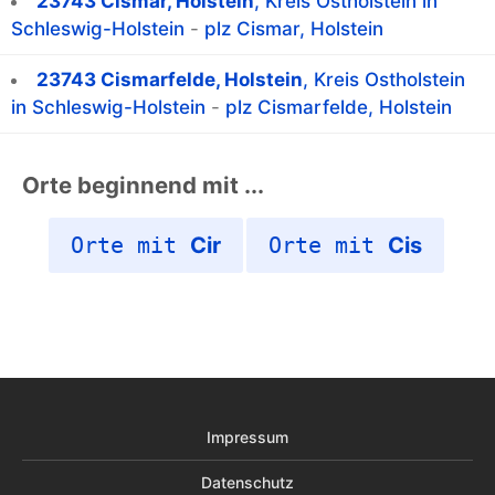
23743 Cismar, Holstein
, Kreis Ostholstein in
Schleswig-Holstein
-
plz Cismar, Holstein
23743 Cismarfelde, Holstein
, Kreis Ostholstein
in Schleswig-Holstein
-
plz Cismarfelde, Holstein
Orte beginnend mit ...
Orte mit
Cir
Orte mit
Cis
Impressum
Datenschutz