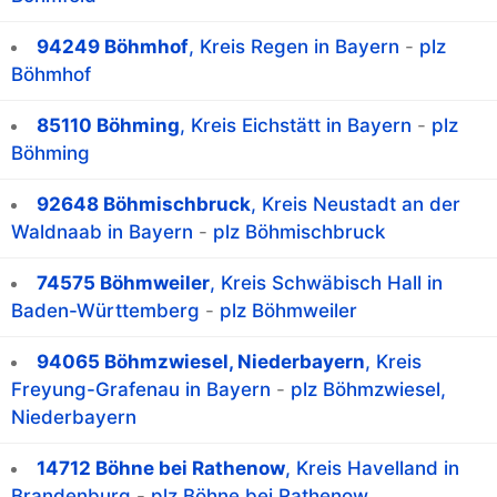
94249 Böhmhof
, Kreis Regen in Bayern
-
plz
Böhmhof
85110 Böhming
, Kreis Eichstätt in Bayern
-
plz
Böhming
92648 Böhmischbruck
, Kreis Neustadt an der
Waldnaab in Bayern
-
plz Böhmischbruck
74575 Böhmweiler
, Kreis Schwäbisch Hall in
Baden-Württemberg
-
plz Böhmweiler
94065 Böhmzwiesel, Niederbayern
, Kreis
Freyung-Grafenau in Bayern
-
plz Böhmzwiesel,
Niederbayern
14712 Böhne bei Rathenow
, Kreis Havelland in
Brandenburg
-
plz Böhne bei Rathenow