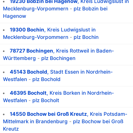
19230 Bobzin bei Hagenow
, Kreis Ludwigslust in
Mecklenburg-Vorpommern
-
plz Bobzin bei
Hagenow
19300 Bochin
, Kreis Ludwigslust in
Mecklenburg-Vorpommern
-
plz Bochin
78727 Bochingen
, Kreis Rottweil in Baden-
Württemberg
-
plz Bochingen
45143 Bochold
, Stadt Essen in Nordrhein-
Westfalen
-
plz Bochold
46395 Bocholt
, Kreis Borken in Nordrhein-
Westfalen
-
plz Bocholt
14550 Bochow bei Groß Kreutz
, Kreis Potsdam-
Mittelmark in Brandenburg
-
plz Bochow bei Groß
Kreutz