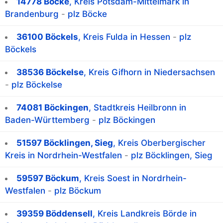
14778 Böcke
, Kreis Potsdam-Mittelmark in
Brandenburg
-
plz Böcke
36100 Böckels
, Kreis Fulda in Hessen
-
plz
Böckels
38536 Böckelse
, Kreis Gifhorn in Niedersachsen
-
plz Böckelse
74081 Böckingen
, Stadtkreis Heilbronn in
Baden-Württemberg
-
plz Böckingen
51597 Böcklingen, Sieg
, Kreis Oberbergischer
Kreis in Nordrhein-Westfalen
-
plz Böcklingen, Sieg
59597 Böckum
, Kreis Soest in Nordrhein-
Westfalen
-
plz Böckum
39359 Böddensell
, Kreis Landkreis Börde in