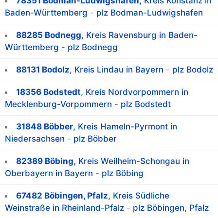
78351 Bodman-Ludwigshafen
, Kreis Konstanz in
Baden-Württemberg
-
plz Bodman-Ludwigshafen
88285 Bodnegg
, Kreis Ravensburg in Baden-
Württemberg
-
plz Bodnegg
88131 Bodolz
, Kreis Lindau in Bayern
-
plz Bodolz
18356 Bodstedt
, Kreis Nordvorpommern in
Mecklenburg-Vorpommern
-
plz Bodstedt
31848 Böbber
, Kreis Hameln-Pyrmont in
Niedersachsen
-
plz Böbber
82389 Böbing
, Kreis Weilheim-Schongau in
Oberbayern in Bayern
-
plz Böbing
67482 Böbingen, Pfalz
, Kreis Südliche
Weinstraße in Rheinland-Pfalz
-
plz Böbingen, Pfalz