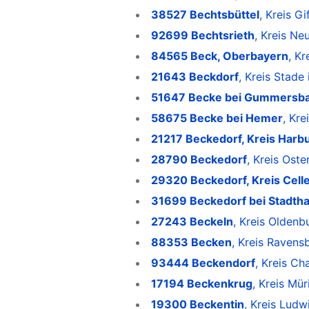
38527 Bechtsbüttel
, Kreis G
92699 Bechtsrieth
, Kreis Ne
84565 Beck, Oberbayern
, K
21643 Beckdorf
, Kreis Stade
51647 Becke bei Gummersb
58675 Becke bei Hemer
, Kre
21217 Beckedorf, Kreis Harb
28790 Beckedorf
, Kreis Ost
29320 Beckedorf, Kreis Cell
31699 Beckedorf bei Stadth
27243 Beckeln
, Kreis Oldenb
88353 Becken
, Kreis Raven
93444 Beckendorf
, Kreis Ch
17194 Beckenkrug
, Kreis Mü
19300 Beckentin
, Kreis Lud