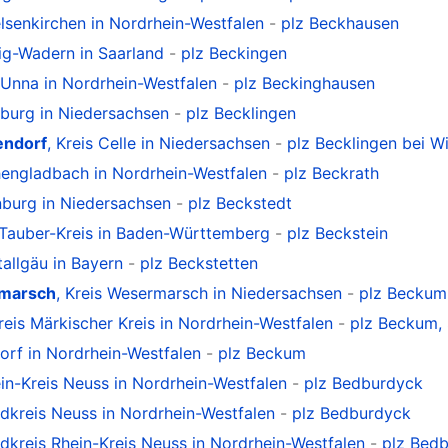
elsenkirchen in Nordrhein-Westfalen
-
plz Beckhausen
zig-Wadern in Saarland
-
plz Beckingen
s Unna in Nordrhein-Westfalen
-
plz Beckinghausen
eburg in Niedersachsen
-
plz Becklingen
endorf
, Kreis Celle in Niedersachsen
-
plz Becklingen bei W
hengladbach in Nordrhein-Westfalen
-
plz Beckrath
enburg in Niedersachsen
-
plz Beckstedt
n-Tauber-Kreis in Baden-Württemberg
-
plz Beckstein
tallgäu in Bayern
-
plz Beckstetten
rmarsch
, Kreis Wesermarsch in Niedersachsen
-
plz Beckum
Kreis Märkischer Kreis in Nordrhein-Westfalen
-
plz Beckum,
dorf in Nordrhein-Westfalen
-
plz Beckum
ein-Kreis Neuss in Nordrhein-Westfalen
-
plz Bedburdyck
ndkreis Neuss in Nordrhein-Westfalen
-
plz Bedburdyck
ndkreis Rhein-Kreis Neuss in Nordrhein-Westfalen
-
plz Bed