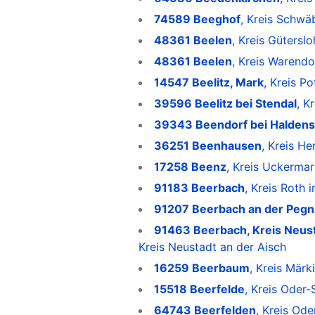
74589 Beeghof
, Kreis Schwä
48361 Beelen
, Kreis Gütersl
48361 Beelen
, Kreis Warendo
14547 Beelitz, Mark
, Kreis P
39596 Beelitz bei Stendal
, K
39343 Beendorf bei Haldens
36251 Beenhausen
, Kreis H
17258 Beenz
, Kreis Uckerma
91183 Beerbach
, Kreis Roth 
91207 Beerbach an der Pegn
91463 Beerbach, Kreis Neust
Kreis Neustadt an der Aisch
16259 Beerbaum
, Kreis Mär
15518 Beerfelde
, Kreis Oder
64743 Beerfelden
, Kreis Od