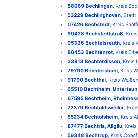
88069 Bechlingen
, Kreis Bo
53229 Bechlinghoven
, Stadt
07426 Bechstedt
, Kreis Saal
99428 Bechstedtstraß
, Krei
95336 Bechtelsreuth
, Kreis
88453 Bechtenrot
, Kreis Bi
33818 Bechterdissen
, Kreis
79790 Bechtersbohl
, Kreis 
91790 Bechthal
, Kreis Weiß
65510 Bechtheim, Untertaun
67595 Bechtheim, Rheinhes
72379 Bechtoldsweiler
, Kre
55234 Bechtolsheim
, Kreis 
87477 Bechtris, Allgäu
, Krei
59348 Bechtrup
, Kreis Coes