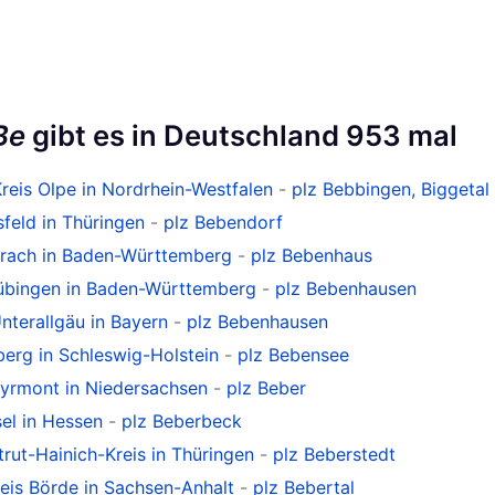
Be
gibt es in Deutschland 953 mal
Kreis Olpe in Nordrhein-Westfalen
-
plz Bebbingen, Biggetal
hsfeld in Thüringen
-
plz Bebendorf
berach in Baden-Württemberg
-
plz Bebenhaus
Tübingen in Baden-Württemberg
-
plz Bebenhausen
Unterallgäu in Bayern
-
plz Bebenhausen
berg in Schleswig-Holstein
-
plz Bebensee
Pyrmont in Niedersachsen
-
plz Beber
sel in Hessen
-
plz Beberbeck
trut-Hainich-Kreis in Thüringen
-
plz Beberstedt
reis Börde in Sachsen-Anhalt
-
plz Bebertal