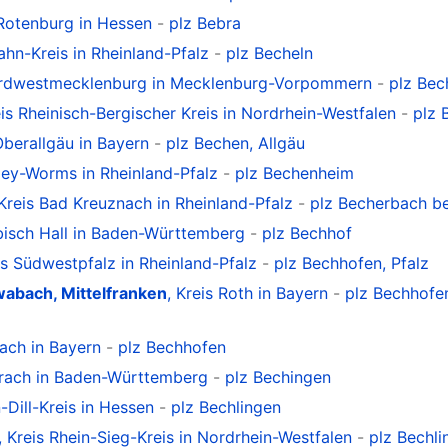
-Rotenburg in Hessen
-
plz Bebra
Lahn-Kreis in Rheinland-Pfalz
-
plz Becheln
Nordwestmecklenburg in Mecklenburg-Vorpommern
-
plz Bec
eis Rheinisch-Bergischer Kreis in Nordrhein-Westfalen
-
plz 
 Oberallgäu in Bayern
-
plz Bechen, Allgäu
lzey-Worms in Rheinland-Pfalz
-
plz Bechenheim
 Kreis Bad Kreuznach in Rheinland-Pfalz
-
plz Becherbach be
bisch Hall in Baden-Württemberg
-
plz Bechhof
is Südwestpfalz in Rheinland-Pfalz
-
plz Bechhofen, Pfalz
abach, Mittelfranken
, Kreis Roth in Bayern
-
plz Bechhofe
bach in Bayern
-
plz Bechhofen
berach in Baden-Württemberg
-
plz Bechingen
n-Dill-Kreis in Hessen
-
plz Bechlingen
, Kreis Rhein-Sieg-Kreis in Nordrhein-Westfalen
-
plz Bechli