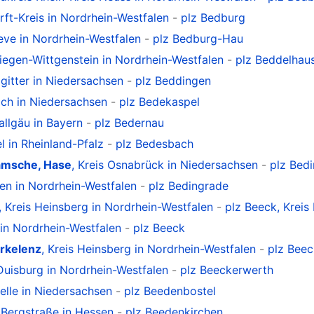
Erft-Kreis in Nordrhein-Westfalen
-
plz Bedburg
leve in Nordrhein-Westfalen
-
plz Bedburg-Hau
Siegen-Wittgenstein in Nordrhein-Westfalen
-
plz Beddelhau
zgitter in Niedersachsen
-
plz Beddingen
rich in Niedersachsen
-
plz Bedekaspel
rallgäu in Bayern
-
plz Bedernau
el in Rheinland-Pfalz
-
plz Bedesbach
amsche, Hase
, Kreis Osnabrück in Niedersachsen
-
plz Bed
sen in Nordrhein-Westfalen
-
plz Bedingrade
, Kreis Heinsberg in Nordrhein-Westfalen
-
plz Beeck, Kreis
 in Nordrhein-Westfalen
-
plz Beeck
rkelenz
, Kreis Heinsberg in Nordrhein-Westfalen
-
plz Beec
 Duisburg in Nordrhein-Westfalen
-
plz Beeckerwerth
Celle in Niedersachsen
-
plz Beedenbostel
s Bergstraße in Hessen
-
plz Beedenkirchen