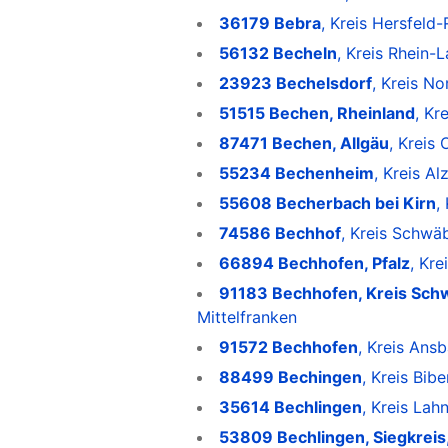
36179 Bebra
, Kreis Hersfeld
56132 Becheln
, Kreis Rhein-
23923 Bechelsdorf
, Kreis 
51515 Bechen, Rheinland
, Kr
87471 Bechen, Allgäu
, Kreis
55234 Bechenheim
, Kreis A
55608 Becherbach bei Kirn
,
74586 Bechhof
, Kreis Schwä
66894 Bechhofen, Pfalz
, Kre
91183 Bechhofen, Kreis Schw
Mittelfranken
91572 Bechhofen
, Kreis Ans
88499 Bechingen
, Kreis Bi
35614 Bechlingen
, Kreis Lah
53809 Bechlingen, Siegkreis