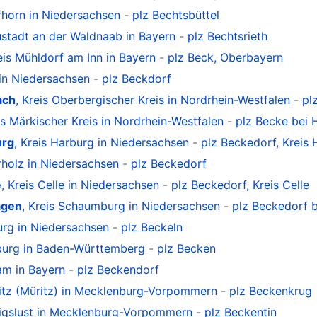
ifhorn in Niedersachsen
-
plz Bechtsbüttel
ustadt an der Waldnaab in Bayern
-
plz Bechtsrieth
reis Mühldorf am Inn in Bayern
-
plz Beck, Oberbayern
 in Niedersachsen
-
plz Beckdorf
ach
, Kreis Oberbergischer Kreis in Nordrhein-Westfalen
-
pl
is Märkischer Kreis in Nordrhein-Westfalen
-
plz Becke bei
urg
, Kreis Harburg in Niedersachsen
-
plz Beckedorf, Kreis
erholz in Niedersachsen
-
plz Beckedorf
e
, Kreis Celle in Niedersachsen
-
plz Beckedorf, Kreis Celle
agen
, Kreis Schaumburg in Niedersachsen
-
plz Beckedorf 
urg in Niedersachsen
-
plz Beckeln
sburg in Baden-Württemberg
-
plz Becken
am in Bayern
-
plz Beckendorf
ritz (Müritz) in Mecklenburg-Vorpommern
-
plz Beckenkrug
wigslust in Mecklenburg-Vorpommern
-
plz Beckentin