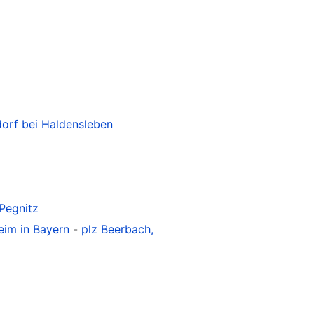
dorf bei Haldensleben
Pegnitz
eim in Bayern
-
plz Beerbach,