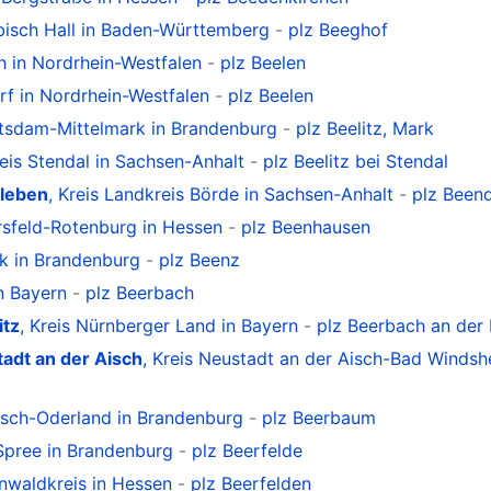
bisch Hall in Baden-Württemberg
-
plz Beeghof
oh in Nordrhein-Westfalen
-
plz Beelen
rf in Nordrhein-Westfalen
-
plz Beelen
otsdam-Mittelmark in Brandenburg
-
plz Beelitz, Mark
reis Stendal in Sachsen-Anhalt
-
plz Beelitz bei Stendal
leben
, Kreis Landkreis Börde in Sachsen-Anhalt
-
plz Been
ersfeld-Rotenburg in Hessen
-
plz Beenhausen
rk in Brandenburg
-
plz Beenz
in Bayern
-
plz Beerbach
itz
, Kreis Nürnberger Land in Bayern
-
plz Beerbach an der 
adt an der Aisch
, Kreis Neustadt an der Aisch-Bad Windsh
kisch-Oderland in Brandenburg
-
plz Beerbaum
-Spree in Brandenburg
-
plz Beerfelde
enwaldkreis in Hessen
-
plz Beerfelden