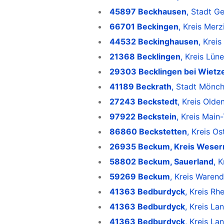
45897 Beckhausen
, Stadt G
66701 Beckingen
, Kreis Mer
44532 Beckinghausen
, Krei
21368 Becklingen
, Kreis Lün
29303 Becklingen bei Wietz
41189 Beckrath
, Stadt Mönc
27243 Beckstedt
, Kreis Old
97922 Beckstein
, Kreis Mai
86860 Beckstetten
, Kreis Os
26935 Beckum, Kreis Wese
58802 Beckum, Sauerland
, 
59269 Beckum
, Kreis Waren
41363 Bedburdyck
, Kreis Rh
41363 Bedburdyck
, Kreis La
41363 Bedburdyck
, Kreis La