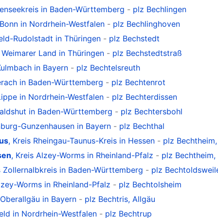
denseekreis in Baden-Württemberg
-
plz Bechlingen
 Bonn in Nordrhein-Westfalen
-
plz Bechlinghoven
feld-Rudolstadt in Thüringen
-
plz Bechstedt
s Weimarer Land in Thüringen
-
plz Bechstedtstraß
 Kulmbach in Bayern
-
plz Bechtelsreuth
berach in Baden-Württemberg
-
plz Bechtenrot
 Lippe in Nordrhein-Westfalen
-
plz Bechterdissen
Waldshut in Baden-Württemberg
-
plz Bechtersbohl
enburg-Gunzenhausen in Bayern
-
plz Bechthal
us
, Kreis Rheingau-Taunus-Kreis in Hessen
-
plz Bechtheim,
sen
, Kreis Alzey-Worms in Rheinland-Pfalz
-
plz Bechtheim,
is Zollernalbkreis in Baden-Württemberg
-
plz Bechtoldsweil
Alzey-Worms in Rheinland-Pfalz
-
plz Bechtolsheim
s Oberallgäu in Bayern
-
plz Bechtris, Allgäu
feld in Nordrhein-Westfalen
-
plz Bechtrup