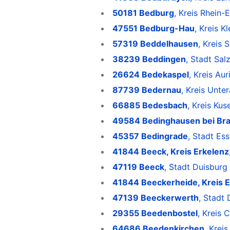
50181 Bedburg
, Kreis Rhein-
47551 Bedburg-Hau
, Kreis K
57319 Beddelhausen
, Kreis 
38239 Beddingen
, Stadt Sal
26624 Bedekaspel
, Kreis Au
87739 Bedernau
, Kreis Unte
66885 Bedesbach
, Kreis Kus
49584 Bedinghausen bei Br
45357 Bedingrade
, Stadt Es
41844 Beeck, Kreis Erkelenz
47119 Beeck
, Stadt Duisburg
41844 Beeckerheide, Kreis E
47139 Beeckerwerth
, Stadt
29355 Beedenbostel
, Kreis 
64686 Beedenkirchen
, Krei