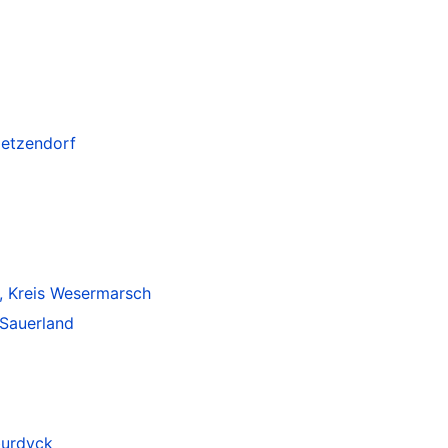
ietzendorf
, Kreis Wesermarsch
 Sauerland
burdyck