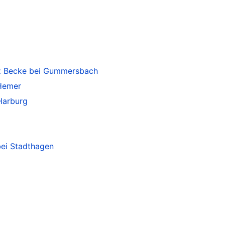
z Becke bei Gummersbach
 Hemer
 Harburg
bei Stadthagen