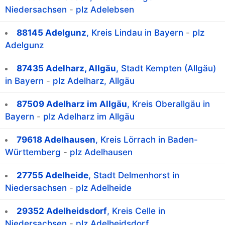
Niedersachsen
-
plz Adelebsen
88145 Adelgunz
, Kreis Lindau in Bayern
-
plz
Adelgunz
87435 Adelharz, Allgäu
, Stadt Kempten (Allgäu)
in Bayern
-
plz Adelharz, Allgäu
87509 Adelharz im Allgäu
, Kreis Oberallgäu in
Bayern
-
plz Adelharz im Allgäu
79618 Adelhausen
, Kreis Lörrach in Baden-
Württemberg
-
plz Adelhausen
27755 Adelheide
, Stadt Delmenhorst in
Niedersachsen
-
plz Adelheide
29352 Adelheidsdorf
, Kreis Celle in
Niedersachsen
-
plz Adelheidsdorf