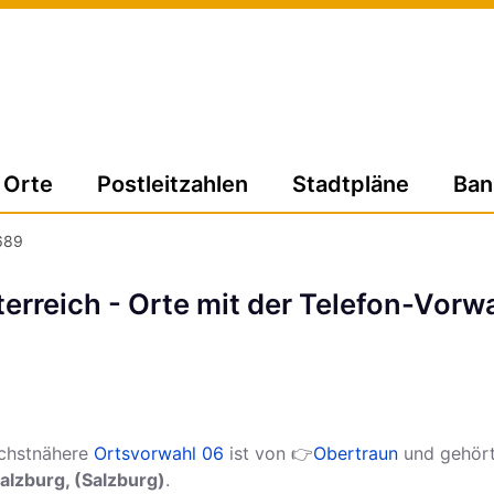
Orte
Postleitzahlen
Stadtpläne
Ban
689
erreich - Orte mit der Telefon-Vo
chstnähere
Ortsvorwahl 06
ist von 👉
Obertraun
und gehört
alzburg, (Salzburg)
.