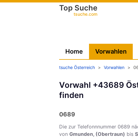
Top Suche
tsuche.com
Home
Vorwahlen
tsuche Österreich
>
Vorwahlen
>
0
Vorwahl +43689 Öst
finden
0689
Die zur Telefonnnummer 0689 nä
von
Gmunden, (Obertraun)
bis
S