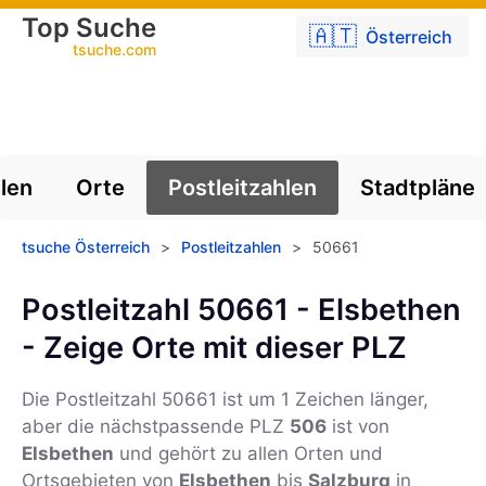
Top Suche
🇦🇹
Österreich
tsuche.com
len
Orte
Postleitzahlen
Stadtpläne
tsuche Österreich
>
Postleitzahlen
>
50661
Postleitzahl 50661 - Elsbethen
- Zeige Orte mit dieser PLZ
Die Postleitzahl
50661
ist um 1 Zeichen länger,
aber die nächstpassende PLZ
506
ist von
Elsbethen
und gehört zu allen Orten und
Ortsgebieten von
Elsbethen
bis
Salzburg
in