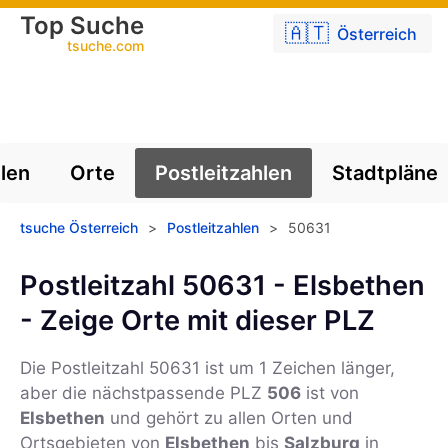
Top Suche
🇦🇹
Österreich
tsuche.com
len
Orte
Postleitzahlen
Stadtpläne
tsuche Österreich
>
Postleitzahlen
>
50631
Postleitzahl 50631 - Elsbethen
- Zeige Orte mit dieser PLZ
Die Postleitzahl
50631
ist um 1 Zeichen länger,
aber die nächstpassende PLZ
506
ist von
Elsbethen
und gehört zu allen Orten und
Ortsgebieten von
Elsbethen
bis
Salzburg
in