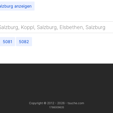
alzburg anzeigen
alzburg, Koppl, Salzburg, Elsbethen, Salzburg
5081
5082
Copyright © 2012 - 2026 - tsuche.com
1786009635