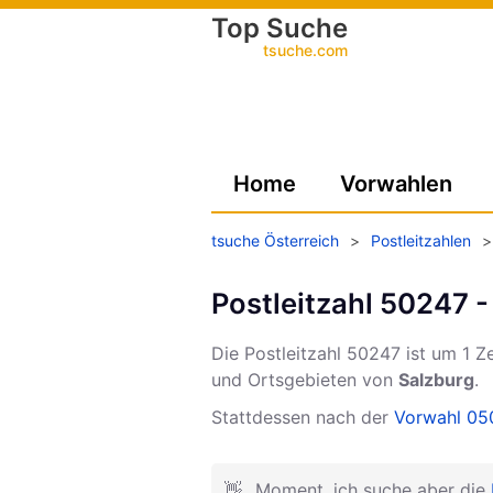
Top Suche
tsuche.com
Home
Vorwahlen
tsuche Österreich
>
Postleitzahlen
>
Postleitzahl 50247 -
Die Postleitzahl
50247
ist um 1 Z
und Ortsgebieten von
Salzburg
.
Stattdessen nach der
Vorwahl 050
👋
Moment, ich suche aber die