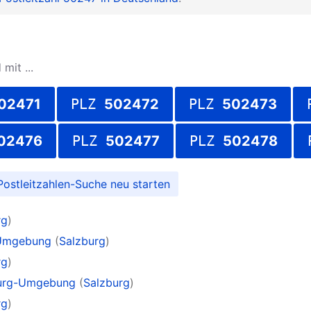
mit ...
02471
PLZ
502472
PLZ
502473
02476
PLZ
502477
PLZ
502478
Postleitzahlen-Suche
rg
)
-Umgebung
(
Salzburg
)
rg
)
urg-Umgebung
(
Salzburg
)
rg
)