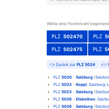
Wähle eine Postleitzahl beginnend 
PLZ
502470
PLZ
5
PLZ
502475
PLZ
5
PLZ 5024
PLZ
5020
-
Salzburg
(
Salzbu
PLZ
5023
-
Koppl
,
Salzburg
PLZ
5023
-
Salzburg
(
Salzbu
PLZ
5026
-
Elsbethen
,
Salzb
PLZ
5026
-
Salzburg
(
Salzbu