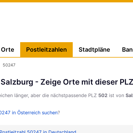
Orte
Postleitzahlen
Stadtpläne
Ban
50247
 Salzburg - Zeige Orte mit dieser PL
eichen länger, aber die nächstpassende PLZ
502
ist von
Sa
247 in Österreich suchen
?
Postleitzahl 50247 in Deutschland
.