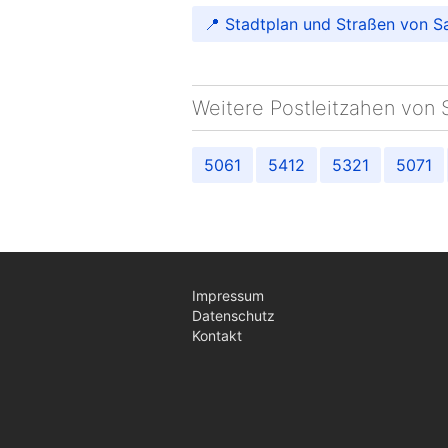
📍 Stadtplan und Straßen von S
Weitere Postleitzahen von S
5061
5412
5321
5071
Impressum
Datenschutz
Kontakt