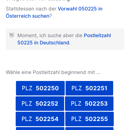
Stattdessen nach der
Vorwahl 050225 in
Österreich suchen
?
👋
Moment, ich suche aber die
Postleitzahl
50225 in Deutschland
.
Wähle eine Postleitzahl beginnend mit ...
PLZ
502250
PLZ
502251
PLZ
502252
PLZ
502253
PLZ
502254
PLZ
502255