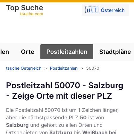
Top Suche
🇦🇹
Österreich
tsuche.com
len
Orte
Postleitzahlen
Stadtpläne
tsuche Österreich
>
Postleitzahlen
>
50070
Postleitzahl 50070 - Salzburg
- Zeige Orte mit dieser PLZ
Die Postleitzahl
50070
ist um 1 Zeichen länger,
aber die nächstpassende PLZ
50
ist von
Salzburg
und gehört zu allen Orten und
Ortsgebieten von
Salzburg
bis
Weißbach bei