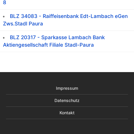
8
BLZ 34083 - Raiffeisenbank Edt-Lambach eGen
Zws.Stadl Paura
BLZ 20317 - Sparkasse Lambach Bank
Aktiengesellschaft Filiale Stadl-Paura
Impressum
Datenschutz
Kontakt