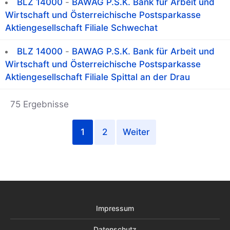
BLZ 14000
-
BAWAG P.S.K. Bank für Arbeit und
Wirtschaft und Österreichische Postsparkasse
Aktiengesellschaft Filiale Schwechat
BLZ 14000
-
BAWAG P.S.K. Bank für Arbeit und
Wirtschaft und Österreichische Postsparkasse
Aktiengesellschaft Filiale Spittal an der Drau
75 Ergebnisse
1
2
Weiter
Impressum
Datenschutz